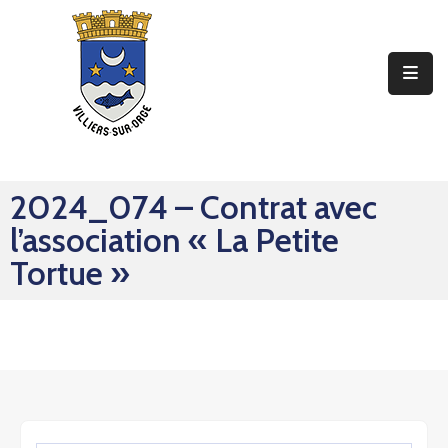
Ma
Mairie
Mon
Quotidien
2024_074 – Contrat avec
Mes
l’association « La Petite
Sorties
Tortue »
Mes
Démarches
Contact