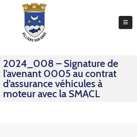
Ma
Mairie
Mon
Quotidien
2024_008 – Signature de
Mes
l’avenant 0005 au contrat
Sorties
d’assurance véhicules à
Mes
moteur avec la SMACL
Démarches
Contact