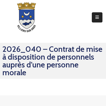
Ma
Mairie
Mon
Quotidien
2026_040 – Contrat de mise
Mes
à disposition de personnels
Sorties
auprès d’une personne
Mes
morale
Démarches
Contact