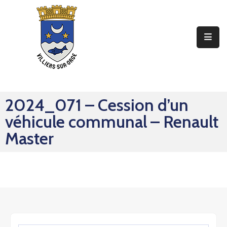
Ma
Mairie
Mon
Quotidien
2024_071 – Cession d’un
Mes
véhicule communal – Renault
Sorties
Master
Mes
Démarches
Contact