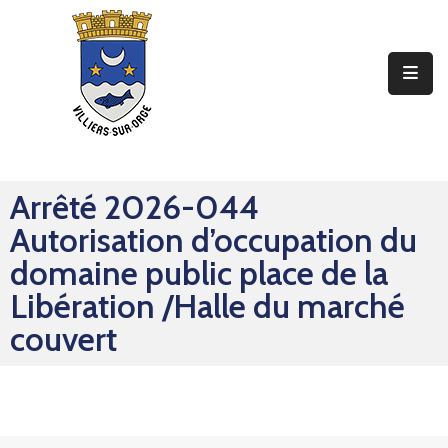
Ma
Mairie
Mon
Quotidien
Arrêté 2026-044
Mes
Autorisation d’occupation du
Sorties
domaine public place de la
Mes
Libération /Halle du marché
Démarches
couvert
Contact