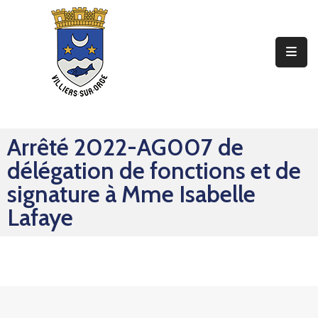
Ma
Mairie
Mon
Quotidien
Arrêté 2022-AG007 de
Mes
délégation de fonctions et de
Sorties
signature à Mme Isabelle
Mes
Lafaye
Démarches
Contact