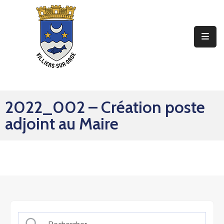
Ma
Mairie
Mon
Quotidien
2022_002 – Création poste
Mes
adjoint au Maire
Sorties
Mes
Démarches
Contact