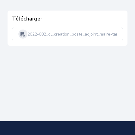
Télécharger
2022-002_dl_creation_poste_adjoint_maire-tampon