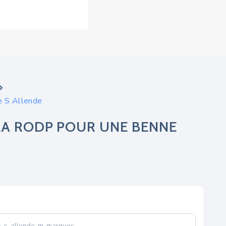
e S Allende
LA RODP POUR UNE BENNE
e-s-allende-m-marques