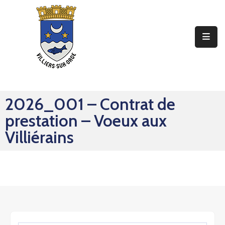
Ma
Mairie
Mon
Quotidien
2026_001 – Contrat de
Mes
prestation – Voeux aux
Sorties
Villiérains
Mes
Démarches
Contact