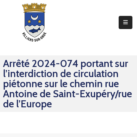
Ma
Mairie
Mon
Quotidien
Arrêté 2024-074 portant sur
Mes
l’interdiction de circulation
Sorties
piétonne sur le chemin rue
Mes
Antoine de Saint-Exupéry/rue
Démarches
de l’Europe
Contact