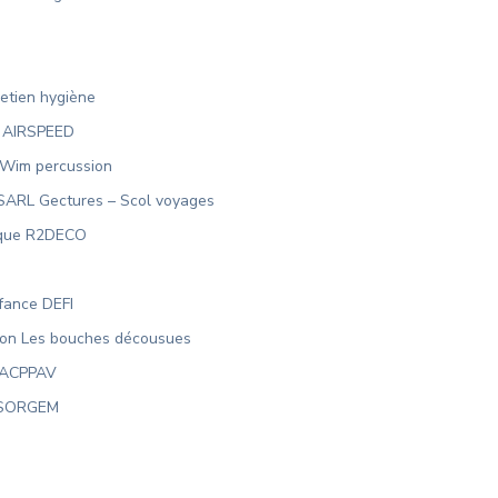
etien hygiène
s AIRSPEED
n Wim percussion
 SARL Gectures – Scol voyages
esque R2DECO
fance DEFI
tion Les bouches décousues
e ACPPAV
e SORGEM