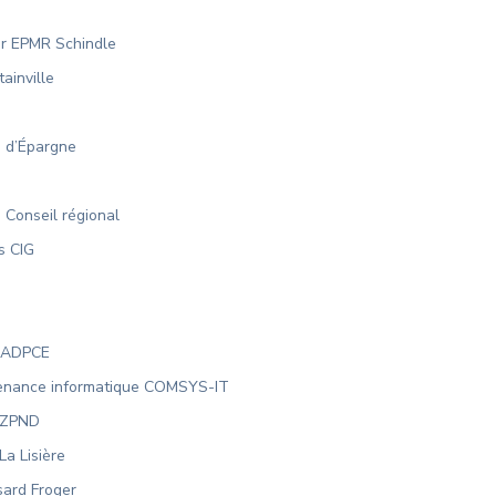
r EPMR Schindle
ainville
e d’Épargne
 Conseil régional
s CIG
l ADPCE
ntenance informatique COMSYS-IT
n ZPND
La Lisière
sard Froger