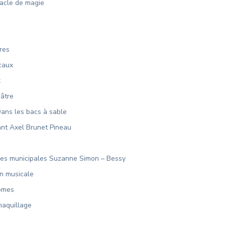
tacle de magie
res
caux
x
éâtre
ans les bacs à sable
nt Axel Brunet Pineau
lles municipales Suzanne Simon – Bessy
n musicale
mômes
maquillage