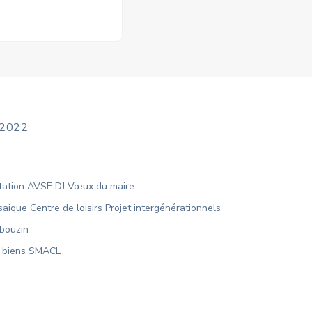
 2022
ntation AVSE DJ Vœux du maire
ique Centre de loisirs Projet intergénérationnels
ebouzin
x biens SMACL