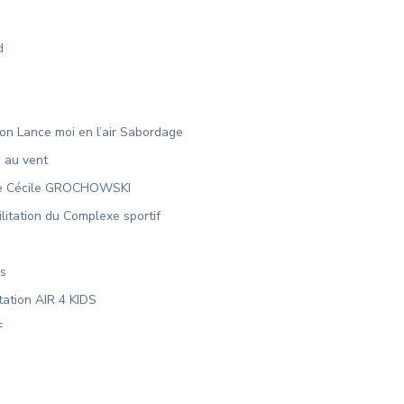
d
n Lance moi en l’air Sabordage
s au vent
une Cécile GROCHOWSKI
litation du Complexe sportif
rs
tation AIR 4 KIDS
F