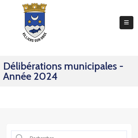
Ma
Mairie
Mon
Quotidien
Délibérations municipales -
Mes
Année 2024
Sorties
Mes
Démarches
Contact