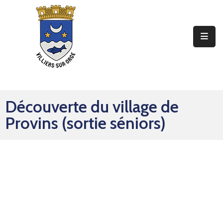
Ma
Mairie
Mon
Quotidien
Découverte du village de
Mes
Provins (sortie séniors)
Sorties
Mes
Démarches
Contact