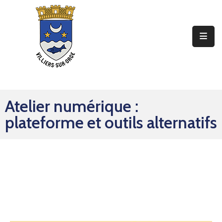
Ma
Mairie
Mon
Quotidien
Atelier numérique :
Mes
plateforme et outils alternatifs
Sorties
Mes
Démarches
Contact