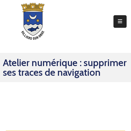
Ma
Mairie
Mon
Quotidien
Atelier numérique : supprimer
Mes
ses traces de navigation
Sorties
Mes
Démarches
Contact