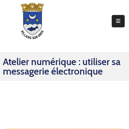
Ma
Mairie
Mon
Quotidien
Atelier numérique : utiliser sa
Mes
messagerie électronique
Sorties
Mes
Démarches
Contact