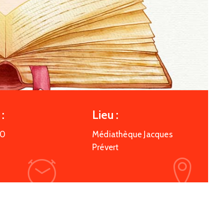
:
Lieu :
30
Médiathèque Jacques
Prévert