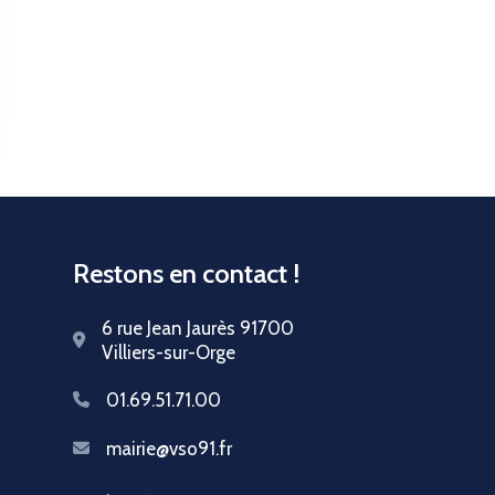
Restons en contact !
6 rue Jean Jaurès 91700
Villiers-sur-Orge
01.69.51.71.00
mairie@vso91.fr