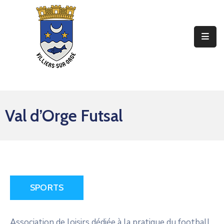
Ma
Mairie
Mon
Quotidien
Val d’Orge Futsal
Mes
Sorties
Mes
Démarches
Contact
SPORTS
Association de loisirs dédiée à la pratique du football