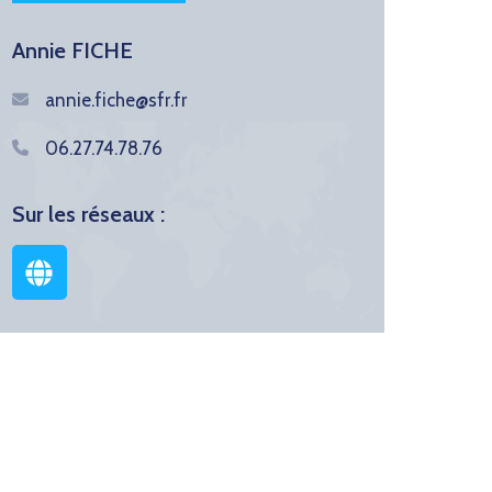
Annie FICHE
annie.fiche@sfr.fr
06.27.74.78.76
Sur les réseaux :