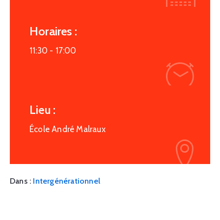
Horaires :
11:30 -
17:00
Lieu :
École André Malraux
Dans :
Intergénérationnel