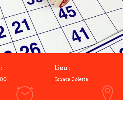
:
Lieu :
:00
Espace Colette