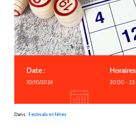
Date :
Horaires 
10/10/2026
20:00 -
23
Dans :
Festivals et fêtes