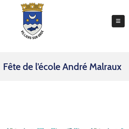
Ma
Mairie
Mon
Quotidien
Fête de l’école André Malraux
Mes
Sorties
Mes
Démarches
Contact