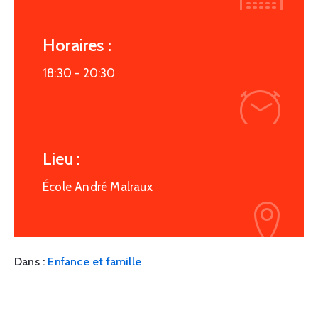
Horaires :
18:30 -
20:30
Lieu :
École André Malraux
Dans :
Enfance et famille