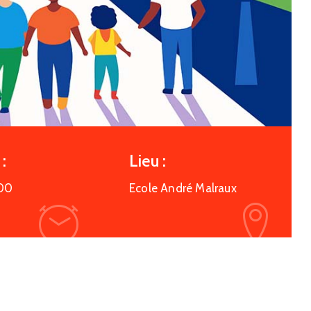
:
Lieu :
00
Ecole André Malraux