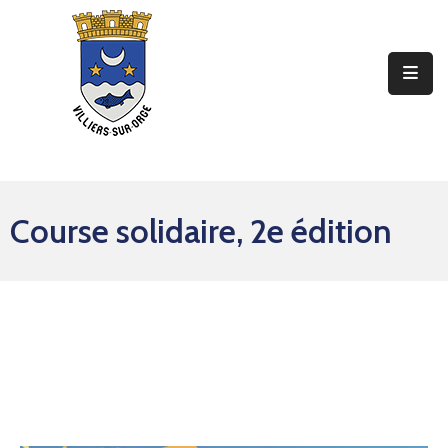
Ma
Mairie
Mon
Quotidien
Course solidaire, 2e édition
Mes
Sorties
Mes
Démarches
Contact