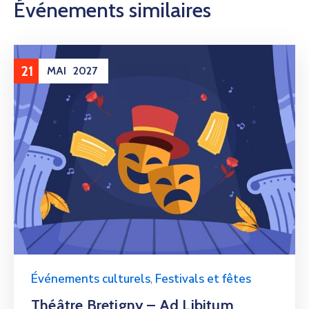
Événements similaires
21
MAI
2027
Événements culturels
,
Festivals et fêtes
Théâtre Bretigny – Ad Libitum