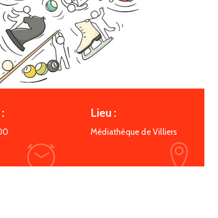
:
Lieu :
00
Médiathèque de Villiers