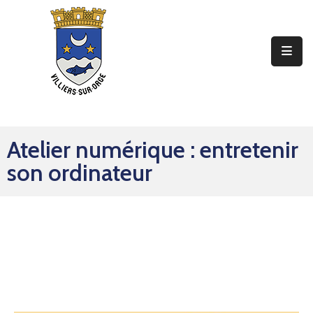
Ma
Mairie
Mon
Quotidien
Atelier numérique : entretenir
Mes
son ordinateur
Sorties
Mes
Démarches
Contact