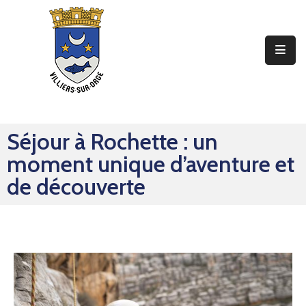
Ma
Mairie
Mon
Quotidien
Séjour à Rochette : un
Mes
moment unique d’aventure et
Sorties
de découverte
Mes
Démarches
Contact