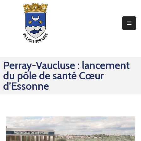
Ma
Mairie
Mon
Quotidien
Perray-Vaucluse : lancement
Mes
du pôle de santé Cœur
Sorties
d’Essonne
Mes
Démarches
Contact