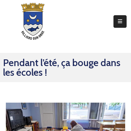
Ma
Mairie
Mon
Quotidien
Pendant l’été, ça bouge dans
Mes
les écoles !
Sorties
Mes
Démarches
Contact