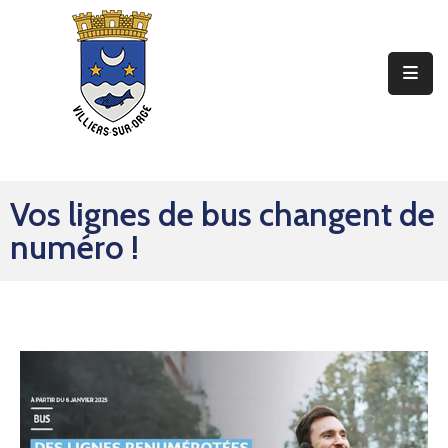
Ma
Mairie
Mon
Quotidien
Vos lignes de bus changent de
Mes
numéro !
Sorties
Mes
Démarches
Contact