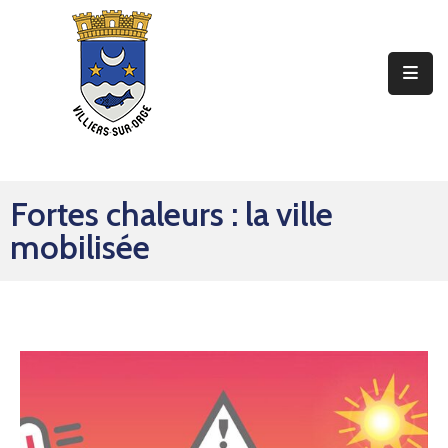
Ma
Mairie
Mon
Quotidien
Fortes chaleurs : la ville
Mes
mobilisée
Sorties
Mes
Démarches
Contact