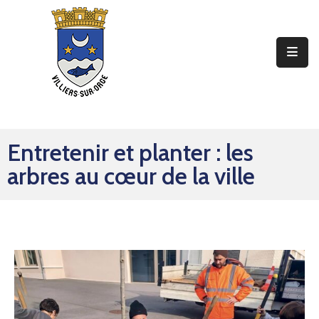
Ma
Mairie
Mon
Quotidien
Entretenir et planter : les
Mes
arbres au cœur de la ville
Sorties
Mes
Démarches
Contact