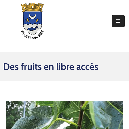
Ma
Mairie
Mon
Quotidien
Des fruits en libre accès
Mes
Sorties
Mes
Démarches
Contact