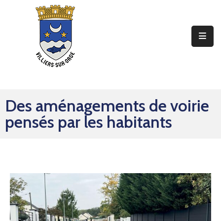
Ma
Mairie
Mon
Quotidien
Des aménagements de voirie
Mes
pensés par les habitants
Sorties
Mes
Démarches
Contact