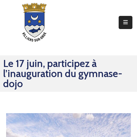
Ma
Mairie
Mon
Quotidien
Le 17 juin, participez à
Mes
l’inauguration du gymnase-
Sorties
dojo
Mes
Démarches
Contact