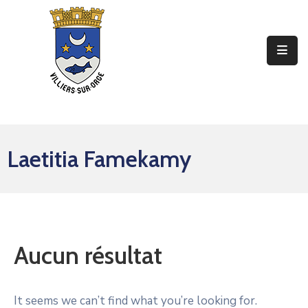
Ma
Mairie
Mon
Quotidien
Laetitia Famekamy
Mes
Sorties
Mes
Démarches
Aucun résultat
Contact
It seems we can’t find what you’re looking for.