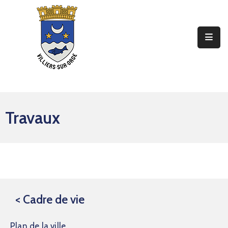
Ma
Mairie
Mon
Quotidien
Travaux
Mes
Sorties
Mes
Démarches
Contact
< Cadre de vie
Plan de la ville