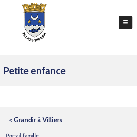
Ma
Mairie
Mon
Quotidien
Petite enfance
Mes
Sorties
Mes
Démarches
Contact
< Grandir à Villiers
Portail famille