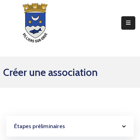
Ma
Mairie
Mon
Quotidien
Créer une association
Mes
Sorties
Mes
Démarches
Contact
Étapes préliminaires