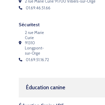
2 rue Marie Curie 91700 Villiers-sur-Orge
01.69.46.51.66
Sécuritest
2 rue Marie
Curie
91310
Longpont-
sur-Orge
01.69.51.16.72
Éducation canine