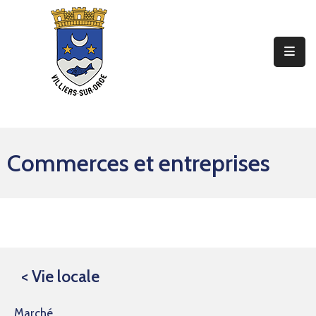
Ma
Mairie
Mon
Quotidien
Commerces et entreprises
Mes
Sorties
Mes
Démarches
Contact
< Vie locale
Marché