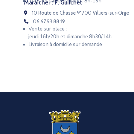
Tous les samedis matin : 8h-13h
Maraîcher : F. Guilchet
10 Route de Chasse 91700 Villiers-sur-Orge
06.67.93.88.19
Vente sur place :
jeudi 16h/20h et dimanche 8h30/14h
Livraison à domicile sur demande