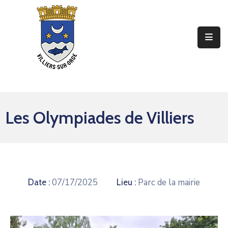
Ma
Mairie
Mon
Quotidien
Les Olympiades de Villiers
Mes
Sorties
Mes
Démarches
07/17/2025
Parc de la mairie
Date :
Lieu :
Contact