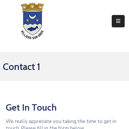
Ma
Mairie
Mon
Quotidien
Contact 1
Mes
Sorties
Mes
Démarches
Get In Touch
Contact
We really appreciate you taking the time to get in
touch. Please fill in the form below.